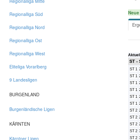
Regionalliga Mitte
Neue 
Regionalliga Süd
Erg
Regionalliga Nord
Regionalliga Ost
Regionalliga West
Aktuel
ST -
Eliteliga Vorarlberg
ST 1
ST 1
9 Landesligen
ST 1
ST 1
BURGENLAND
ST 1
ST 1
Burgenländische Ligen
ST 2
ST 2
KÄRNTEN
ST 2
ST 2
Kärntner Ligen
ST 2