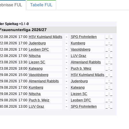
ebnisse FUL
Tabelle FUL
ler Spieltag +
1 / -
0
 Frauenunterliga 2026/27
22.08.2026
17:00
HSV Kulmland Mädls
-
SPG Frohnleiten
_ : _
22.08.2026
17:00
Judenburg
-
Kumberg
_ : _
22.08.2026
17:00
Leoben DFC
-
Vasoldsberg
_ : _
22.08.2026
17:00
Nitscha
-
LUV Graz
_ : _
23.08.2026
13:30
Liezen SC
-
Almenland Rabbits
_ : _
23.08.2026
18:00
Kalwang
-
Puch b. Weiz
_ : _
29.08.2026
15:00
Vasoldsberg
-
HSV Kulmland Mädls
_ : _
29.08.2026
17:00
Almenland Rabbits
-
Judenburg
_ : _
29.08.2026
17:00
Kumberg
-
Kalwang
_ : _
29.08.2026
17:00
Nitscha
-
Liezen SC
_ : _
29.08.2026
17:00
Puch b. Weiz
-
Leoben DFC
_ : _
30.08.2026
13:00
LUV Graz
-
SPG Frohnleiten
_ : _