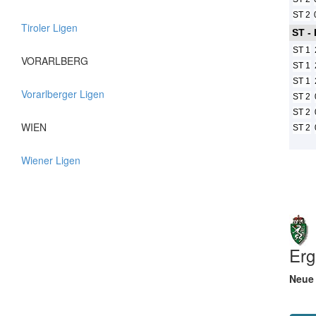
ST 2
Tiroler Ligen
ST -
ST 1
VORARLBERG
ST 1
ST 1
Vorarlberger Ligen
ST 2
ST 2
WIEN
ST 2
Wiener Ligen
Erg
Neue 