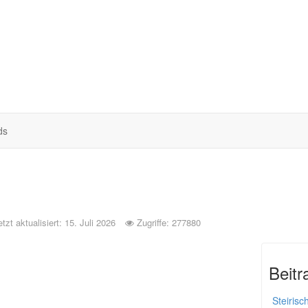
ds
etzt aktualisiert: 15. Juli 2026
Zugriffe: 277880
Beitr
Steirisc