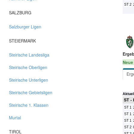
ST 2
SALZBURG
Salzburger Ligen
STEIERMARK
Ergeb
Steirische Landesliga
Neue 
Steirische Oberligen
Erg
Steirische Unterligen
Steirische Gebietsligen
Aktuel
ST -
Steirische 1. Klassen
ST 1
ST 1
Murtal
ST 1
ST 2
TIROL
ST 2