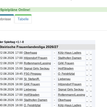
Spielpläne Online!
ebnisse
Tabelle
ler Spieltag +
1 / -
0
 Steirische Frauenlandesliga 2026/27
22.08.2026
17:00
Oberhaag
-
Kötz-Haus Ladies
_ : _
22.08.2026
17:00
Hitzendorf Frauen
-
Stallhofen Damen
_ : _
22.08.2026
17:00
Rottenmann/Lassing
-
GAK Frauen
_ : _
23.08.2026
15:00
Signal Girls Seckau
-
Hof/Straden
_ : _
22.08.2026
19:45
FSG Pinggau
-
O. Feistritztal
_ : _
23.08.2026
17:00
St. Stefan/R.
-
Liebenau
_ : _
29.08.2026
16:00
GAK Frauen
-
Hitzendorf Frauen
_ : _
29.08.2026
16:00
Liebenau
-
Signal Girls Seckau
_ : _
29.08.2026
17:00
Hof/Straden
-
Rottenmann/Lassing
_ : _
30.08.2026
15:00
Stallhofen Damen
-
Oberhaag
_ : _
30.08.2026
16:00
O. Feistritztal
-
Kötz-Haus Ladies
_ : _