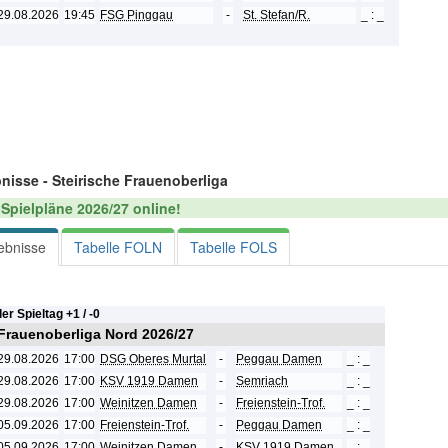
29.08.2026
19:45
FSG Pinggau
-
St. Stefan/R.
_ : _
nisse - Steirische Frauenoberliga
Spielpläne 2026/27 online!
ebnisse
Tabelle FOLN
Tabelle FOLS
ler Spieltag +
1 / -
0
 Frauenoberliga Nord 2026/27
29.08.2026
17:00
DSG Oberes Murtal
-
Peggau Damen
_ : _
29.08.2026
17:00
KSV 1919 Damen
-
Semriach
_ : _
29.08.2026
17:00
Weinitzen Damen
-
Freienstein-Trof.
_ : _
05.09.2026
17:00
Freienstein-Trof.
-
Peggau Damen
_ : _
05.09.2026
17:00
Weinitzen Damen
-
KSV 1919 Damen
_ : _