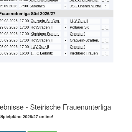
05.09.2026
17:00
Semriach
-
DSG Oberes Murtal
_ : _
 Frauenoberliga Süd 2026/27
29.08.2026
17:00
Gratwein-Straßen.
-
LUV Graz II
_ : _
29.08.2026
17:00
Hof/Straden II
-
Pöllauer SK
_ : _
29.08.2026
17:00
Kirchberg Frauen
-
Ottendorf
_ : _
05.09.2026
17:00
Hof/Straden II
-
Gratwein-Straßen.
_ : _
05.09.2026
17:00
LUV Graz II
-
Ottendorf
_ : _
06.09.2026
16:00
1. FC Leibnitz
-
Kirchberg Frauen
_ : _
ebnisse - Steirische Frauenunterliga
Spielpläne 2026/27 online!