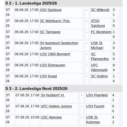
S 2 - 1. Landesliga 2025/26
ST
06.06.26
17:00
ASV Salzburg
-
SC Mittersill
3 :
26
1
ST
06.06.26
17:00
SC Mühlbach / Pzg.
-
ATSV
2 :
26
Salzburg
0
ST
06.06.26
17:00
SC Tamsweg
-
FC Bergheim
1 :
26
0
ST
06.06.26
17:00
SV teampool Seekirchen
-
USK St.
3 :
26
Juniors
Michael
0
ST
06.06.26
17:00
USV 1960 Berndorf
-
SC
5 :
26
Pfarrwerfen
0
ST
06.06.26
17:00
USV Elixhausen
-
UFC
8 :
26
Altenmarkt
4
ST
06.06.26
17:00
USV Koppl
-
SC Golling
1 :
26
4
S 3 - 2. Landesliga Nord 2025/26
ST
07.06.26
17:00
SV Nußdorf / H.
-
USV Plainfeld
4 :
26
1
ST
07.06.26
17:00
UFC Hallein Juniors
-
USV Fuschl
0 :
26
0
ST
07.06.26
15:00
USC Abersee
-
USK St.
4 :
26
Koloman
2