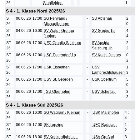
26
Stuhlfelden
1
S 4 - 1. Klasse Nord 2025/26
ST
06.06.26
17:00
SG Perwang /
-
SU Abtenau
2 :
26
Michaelbeuern
0
ST
04.06.26
16:00
SV Wals - Grünau
-
SV Grödig 1b
4 :
26
Juniors
4
ST
06.06.26
17:00
UFC Croatia Salzburg
-
SV Austria
2 :
26
Salzburg 1b
2
ST
06.06.26
17:00
USC Eugendorf 1b
-
SV Kuchl Juniors
0 :
26
2
ST
06.06.26
17:00
USK Elsbethen
-
USV
1 :
26
Lamprechtshausen
3
ST
06.06.26
17:00
USV St. Georgen
-
USK Obertrum
5 :
26
0
ST
06.06.26
17:00
TSU Oberhofen
-
USV Scheffau
3 :
26
3
S 4 - 1. Klasse Süd 2025/26
ST
06.06.26
16:00
SG Wagrain / Kleinarl
-
USK Maishofen
4 :
26
4
ST
06.06.26
17:00
SK Lenzing
-
UFC Radstadt
1 :
26
2
ST
19.05.26
18:00
SV Konkordiahütte -
-
USV Großarl
3 :