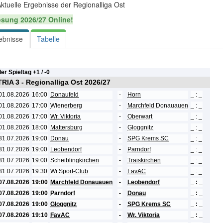
ktuelle Ergebnisse der Regionalliga Ost
sung 2026/27 Online!
ebnisse
Tabelle
ler Spieltag +
1 / -
0
RIA 3 - Regionalliga Ost 2026/27
01.08.2026
16:00
Donaufeld
-
Horn
_ : _
01.08.2026
17:00
Wienerberg
-
Marchfeld Donauauen
_ : _
01.08.2026
17:00
Wr. Viktoria
-
Oberwart
_ : _
01.08.2026
18:00
Mattersburg
-
Gloggnitz
_ : _
31.07.2026
19:00
Donau
-
SPG Krems SC
_ : _
31.07.2026
19:00
Leobendorf
-
Parndorf
_ : _
31.07.2026
19:00
Scheiblingkirchen
-
Traiskirchen
_ : _
31.07.2026
19:30
Wr.Sport-Club
-
FavAC
_ : _
07.08.2026
19:00
Marchfeld Donauauen
-
Leobendorf
_ : _
07.08.2026
19:00
Parndorf
-
Donau
_ : _
07.08.2026
19:00
Gloggnitz
-
SPG Krems SC
_ : _
07.08.2026
19:10
FavAC
-
Wr. Viktoria
_ : _