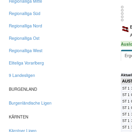
Regionalliga Mitte
Regionalliga Süd
Regionalliga Nord
A
Regionalliga Ost
Auslo
Regionalliga West
Erg
Eliteliga Vorarlberg
9 Landesligen
Aktuel
AUST
BURGENLAND
ST 1
ST 1
ST 1
Burgenländische Ligen
ST 1
ST 1
KÄRNTEN
ST 1
ST 1
Kärntner Ligen