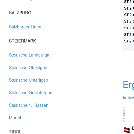
ST 2
ST 2
SALZBURG
ST 2
ST 2
Salzburger Ligen
ST 2
ST 2
STEIERMARK
ST 2
Steirische Landesliga
Steirische Oberligen
Steirische Unterligen
Er
Steirische Gebietsligen
Ne
Steirische 1. Klassen
Murtal
E
TIROL