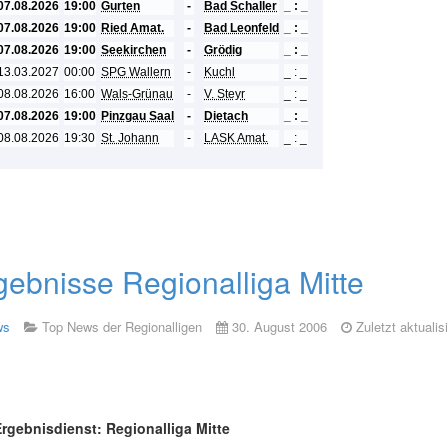
07.08.2026
19:00
Gurten
-
Bad Schaller
_ : _
07.08.2026
19:00
Ried Amat.
-
Bad Leonfeld
_ : _
07.08.2026
19:00
Seekirchen
-
Grödig
_ : _
13.03.2027
00:00
SPG Wallern
-
Kuchl
_ : _
08.08.2026
16:00
Wals-Grünau
-
V. Steyr
_ : _
07.08.2026
19:00
Pinzgau Saal
-
Dietach
_ : _
08.08.2026
19:30
St. Johann
-
LASK Amat.
_ : _
gebnisse Regionalliga Mitte
ws
Top News der Regionalligen
30. August 2006
Zuletzt aktualisi
rgebnisdienst: Regionalliga Mitte