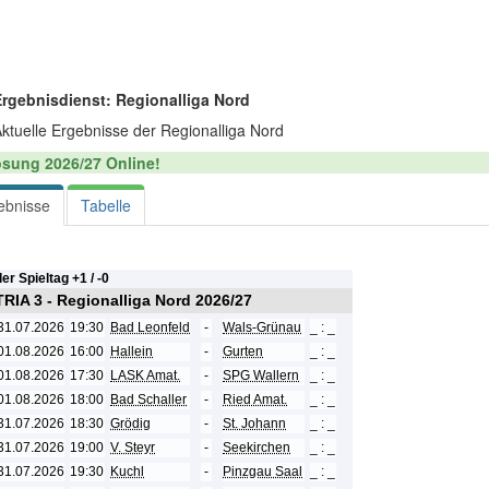
Ergebnisdienst: Regionalliga Nord
ktuelle Ergebnisse der Regionalliga Nord
sung 2026/27 Online!
ebnisse
Tabelle
ler Spieltag +
1 / -
0
RIA 3 - Regionalliga Nord 2026/27
31.07.2026
19:30
Bad Leonfeld
-
Wals-Grünau
_ : _
01.08.2026
16:00
Hallein
-
Gurten
_ : _
01.08.2026
17:30
LASK Amat.
-
SPG Wallern
_ : _
01.08.2026
18:00
Bad Schaller
-
Ried Amat.
_ : _
31.07.2026
18:30
Grödig
-
St. Johann
_ : _
31.07.2026
19:00
V. Steyr
-
Seekirchen
_ : _
31.07.2026
19:30
Kuchl
-
Pinzgau Saal
_ : _