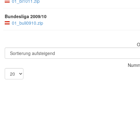
01_bl1011.zip
Bundesliga 2009/10
01_buli0910.zip
O
Numme